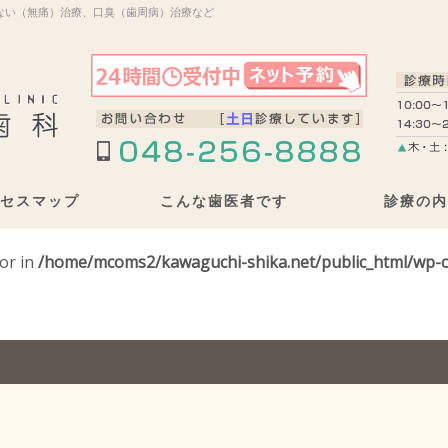
ない（無痛）治療、口臭（歯周病）治療など
セスマップ
こんな歯医者です
診療の内
tor in
/home/mcoms2/kawaguchi-shika.net/public_html/wp-c