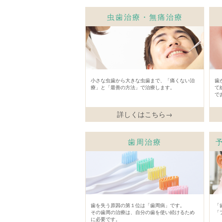
虫歯治療・無痛治療
小さな虫歯から大きな虫歯まで、「痛くない治
歯
療」と「最善の方法」で治療します。
て
で
詳しくはこちら→
歯周治療
歯を失う原因の第１位は「歯周病」です。
「
その歯周の治療は、自分の歯を使い続けるため
「
に必要です。