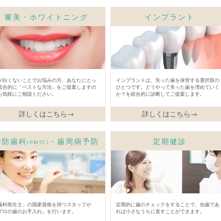
審美・ホワイトニング
インプラント
が白くないことでお悩みの方、あなたにとっ
インプラントは、失った歯を保管する選択肢の
総合的に「ベストな方法」をご提案しますの
ひとつです。どうやって失った歯を埋めていく
お気軽にご相談ください。
か？を総合的に診断してご提案します。
詳しくはこちら→
詳しくはこちら→
予防歯科
・歯周病予防
定期健診
(PMTC)
歯科衛生士」の国家資格を持つスタッフが
定期的に歯のチェックをすることで、虫歯であ
プロの歯のお手入れ」を行います。
れば小さなうちに直すことができます。