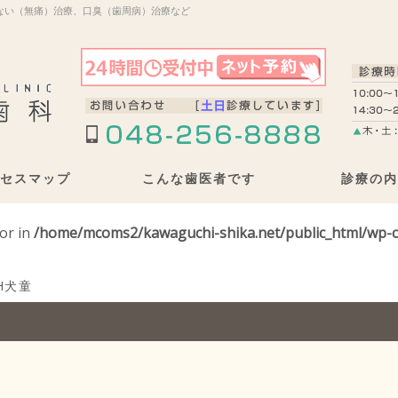
ない（無痛）治療、口臭（歯周病）治療など
セスマップ
こんな歯医者です
診療の内
tor in
/home/mcoms2/kawaguchi-shika.net/public_html/wp-c
H犬童