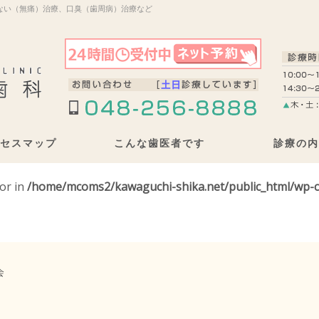
ない（無痛）治療、口臭（歯周病）治療など
セスマップ
こんな歯医者です
診療の内
tor in
/home/mcoms2/kawaguchi-shika.net/public_html/wp-c
会