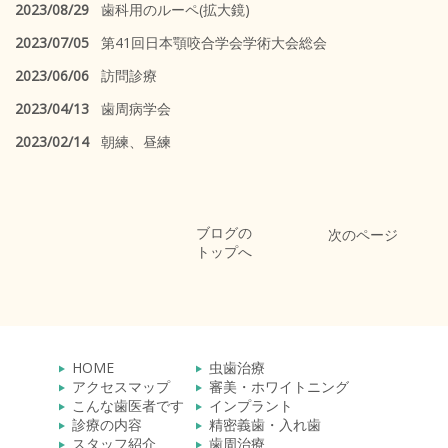
2023/08/29
歯科用のルーペ(拡大鏡)
2023/07/05
第41回日本顎咬合学会学術大会総会
2023/06/06
訪問診療
2023/04/13
歯周病学会
2023/02/14
朝練、昼練
ブログの
次のページ
トップへ
HOME
虫歯治療
アクセスマップ
審美・ホワイトニング
こんな歯医者です
インプラント
診療の内容
精密義歯・入れ歯
スタッフ紹介
歯周治療