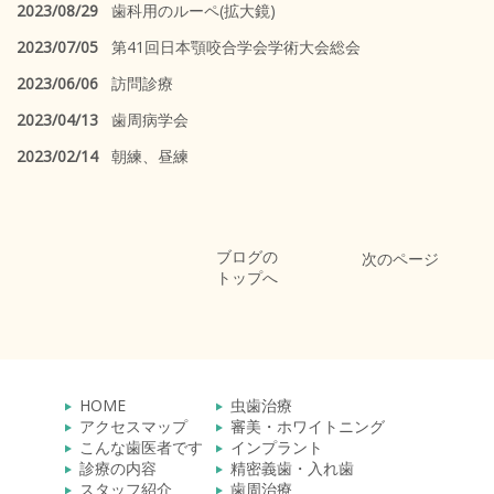
2023/08/29
歯科用のルーペ(拡大鏡)
2023/07/05
第41回日本顎咬合学会学術大会総会
2023/06/06
訪問診療
2023/04/13
歯周病学会
2023/02/14
朝練、昼練
ブログの
次のページ
トップへ
HOME
虫歯治療
アクセスマップ
審美・ホワイトニング
こんな歯医者です
インプラント
診療の内容
精密義歯・入れ歯
スタッフ紹介
歯周治療