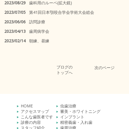
2023/08/29
歯科用のルーペ(拡大鏡)
2023/07/05
第41回日本顎咬合学会学術大会総会
2023/06/06
訪問診療
2023/04/13
歯周病学会
2023/02/14
朝練、昼練
ブログの
次のページ
トップへ
HOME
虫歯治療
アクセスマップ
審美・ホワイトニング
こんな歯医者です
インプラント
診療の内容
精密義歯・入れ歯
スタッフ紹介
歯周治療