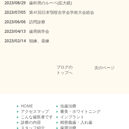
2023/08/29
歯科用のルーペ(拡大鏡)
2023/07/05
第41回日本顎咬合学会学術大会総会
2023/06/06
訪問診療
2023/04/13
歯周病学会
2023/02/14
朝練、昼練
ブログの
次のページ
トップへ
HOME
虫歯治療
アクセスマップ
審美・ホワイトニング
こんな歯医者です
インプラント
診療の内容
精密義歯・入れ歯
スタッフ紹介
歯周治療