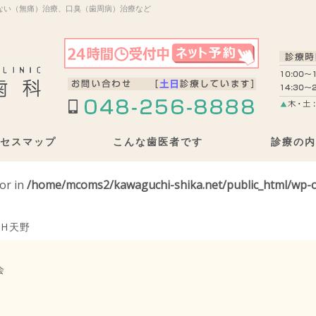
ない（無痛）治療、口臭（歯周病）治療など
セスマップ
こんな歯医者です
診療の内
tor in
/home/mcoms2/kawaguchi-shika.net/public_html/wp-c
DH天野
会