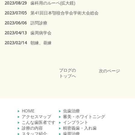
2023/08/29
歯科用のルーペ(拡大鏡)
2023/07/05
第41回日本顎咬合学会学術大会総会
2023/06/06
訪問診療
2023/04/13
歯周病学会
2023/02/14
朝練、昼練
ブログの
次のページ
トップへ
HOME
虫歯治療
アクセスマップ
審美・ホワイトニング
こんな歯医者です
インプラント
診療の内容
精密義歯・入れ歯
スタッフ紹介
歯周治療